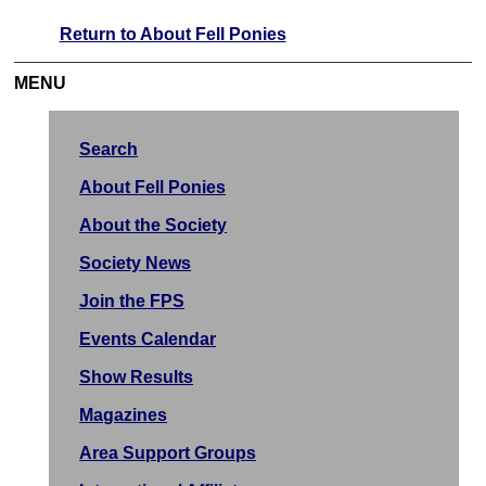
Return to About Fell Ponies
MENU
Search
About Fell Ponies
About the Society
Society News
Join the FPS
Events Calendar
Show Results
Magazines
Area Support Groups