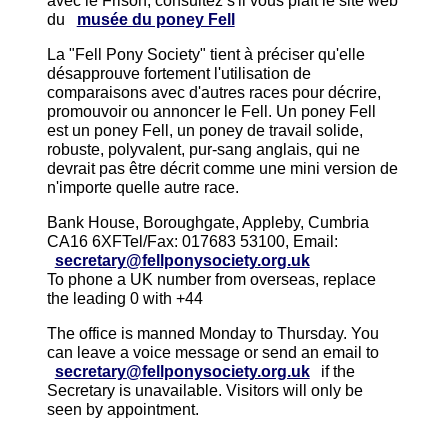
avec le Frison, consultez s'il vous plaît le site web
du
musée du poney Fell
La "Fell Pony Society" tient à préciser qu'elle
désapprouve fortement l'utilisation de
comparaisons avec d'autres races pour décrire,
promouvoir ou annoncer le Fell. Un poney Fell
est un poney Fell, un poney de travail solide,
robuste, polyvalent, pur-sang anglais, qui ne
devrait pas être décrit comme une mini version de
n'importe quelle autre race.
Bank House, Boroughgate, Appleby, Cumbria
CA16 6XFTel/Fax: 017683 53100, Email:
secretary@fellponysociety.org.uk
To phone a UK number from overseas, replace
the leading 0 with +44
The office is manned Monday to Thursday. You
can leave a voice message or send an email to
secretary@fellponysociety.org.uk
if the
Secretary is unavailable. Visitors will only be
seen by appointment.