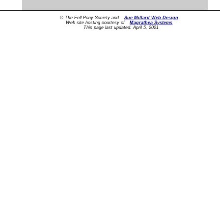
© The Fell Pony Society and
Sue Millard Web Design
Web site hosting courtesy of
Magrathea Systems
This page last updated:
April 5, 2021